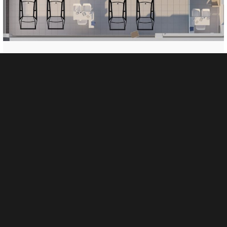
PEUGEOT
Curabitur bibendum mi sed rhoncus aliquet. Nulla blandit porttitor justo, at
posuere sem accumsan nec. Sed non nisi viverra, porttitor sem nec,
vestibulum .
Sed non arcu non sem commodo ultricies. Sed non nisi viverra, porttitor
sem nec, vestibulum justo tortor ornare turpis faucibus.
Curabitur bibendum mi sed rhoncus aliquet. Nulla blandit porttitor justo, at