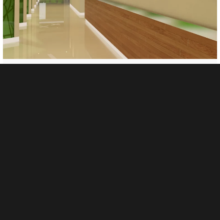
SCHNEIDER ELECTRIC
Curabitur bibendum mi sed rhoncus aliquet. Nulla blandit porttitor justo, at
posuere sem accumsan nec. Sed non nisi viverra, porttitor sem nec,
vestibulum .
Sed non arcu non sem commodo ultricies. Sed non nisi viverra, porttitor
sem nec, vestibulum justo tortor ornare turpis faucibus.